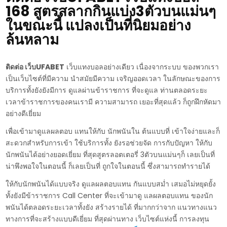
168 สูตรสลากกินแบ่ง3ตัวบนแม่นๆ
ในขณะนี้ แปลงเป็นที่นิยมอย่าง
ล้นหลาม
ติดต่อ เว็บUFABET
เว็บแทงบอลอย่างเดียว เนื่องจากระบบ ของพวกเรา
เป็นเว็บไซต์ที่มีความ นำสมัยมีความ เจริญออดเวลา ในลักษณะของการ
บริการทั้งยังยังมีการ ดูแลผ่านข้าราชการ ที่จะดูแล ท่านตลอดระยะ
เวลาข้าราชการของคนเรามี ความสามารถ เยอะที่สุดแล้ว ก็ถูกฝึกหัดมา
อย่างดีเยี่ยม
เพื่อเข้ามาดูแลผลตอบ แทนให้กับ นักพนันใน ต้นแบบที่ เข้าใจง่ายและก็
สะดวกสำหรับการเข้า ใช้บริการทั้ง ยังรอช่วยจัด การกับปัญหา ให้กับ
นักพนันได้อย่างยอดเยี่ยม ที่สุดสูตรลอตเตอรี่ 3ตัวบนแม่นๆก็ เลยเป็นที่
น่าพึงพอใจในตอนนี้ ก็เลยเป็นที่ ถูกใจในตอนนี้ ซึ่งสามารถทำรายได้
ให้กับนักพนันได้แบบจริง ดูแลผลตอบแทน กันแบบสม่ำ เสมอไม่หยุดยั้ง
ทั้งยังมีข้าราชการ Call Center ที่จะเข้ามาดู แลผลตอบแทน ของนัก
พนันได้ตลอดระยะเวลาทั้งยัง สร้างรายได้ ที่มากกว่าจาก แนวทางแนว
ทางการที่จะสร้างแบบดีเยี่ยม ที่สุดผ่านทาง เว็บไซต์แห่งนี้ การลงทุน