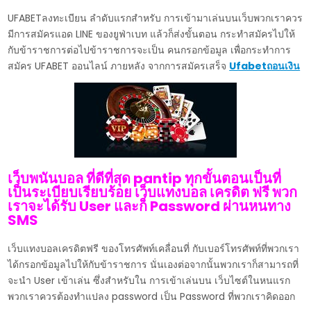
UFABETลงทะเบียน ลำดับแรกสำหรับ การเข้ามาเล่นบนเว็บพวกเราควร
มีการสมัครแอด LINE ของยูฟ่าเบท แล้วก็ส่งขั้นตอน กระทำสมัครไปให้
กับข้าราชการต่อไปข้าราชการจะเป็น คนกรอกข้อมูล เพื่อกระทำการ
สมัคร UFABET ออนไลน์ ภายหลัง จากการสมัครเสร็จ
Ufabetถอนเงิน
เว็บพนันบอล ที่ดีที่สุด pantip ทุกขั้นตอนเป็นที่
เป็นระเบียบเรียบร้อย เว็บแทงบอล เครดิต ฟรี พวก
เราจะได้รับ User และก็ Password ผ่านหนทาง
SMS
เว็บแทงบอลเครดิตฟรี ของโทรศัพท์เคลื่อนที่ กับเบอร์โทรศัพท์ที่พวกเรา
ได้กรอกข้อมูลไปให้กับข้าราชการ นั่นเองต่อจากนั้นพวกเราก็สามารถที่
จะนำ User เข้าเล่น ซึ่งสำหรับใน การเข้าเล่นบน เว็บไซต์ในหนแรก
พวกเราควรต้องทำแปลง password เป็น Password ที่พวกเราคิดออก