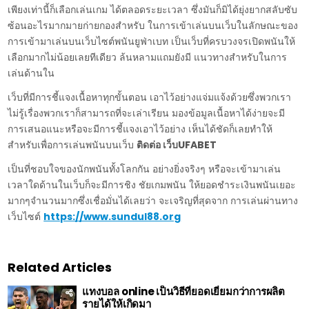
เพียงเท่านี้ก็เลือกเล่นเกม ได้ตลอดระยะเวลา ซึ่งมันก็มิได้ยุ่งยากสลับซับ
ซ้อนอะไรมากมายก่ายกองสำหรับ ในการเข้าเล่นบนเว็บในลักษณะของ
การเข้ามาเล่นบนเว็บไซต์พนันยูฟ่าเบท เป็นเว็บที่ครบวงจรเปิดพนันให้
เลือกมากไม่น้อยเลยทีเดียว ล้นหลามแถมยังมี แนวทางสำหรับในการ
เล่นด้านใน
เว็บที่มีการชี้แจงเนื้อหาทุกขั้นตอน เอาไว้อย่างแจ่มแจ้งด้วยซึ่งพวกเรา
ไม่รู้เรื่องพวกเราก็สามารถที่จะเล่าเรียน มองข้อมูลเนื้อหาได้ง่ายจะมี
การเสนอแนะหรือจะมีการชี้แจงเอาไว้อย่าง เห็นได้ชัดก็เลยทำให้
สำหรับเพื่อการเล่นพนันบนเว็บ
ติดต่อ เว็บUFABET
เป็นที่ชอบใจของนักพนันทั้งโลกกัน อย่างยิ่งจริงๆ หรือจะเข้ามาเล่น
เวลาใดด้านในเว็บก็จะมีการชิง ชัยเกมพนัน ให้ยอดชำระเงินพนันเยอะ
มากๆจำนวนมากซึ่งเชื่อมั่นได้เลยว่า จะเจริญที่สุดจาก การเล่นผ่านทาง
เว็บไซต์
https://www.sundul88.org
Related Articles
แทงบอล online เป็นวิธีที่ยอดเยี่ยมกว่าการผลิต
รายได้ให้เกิดมา