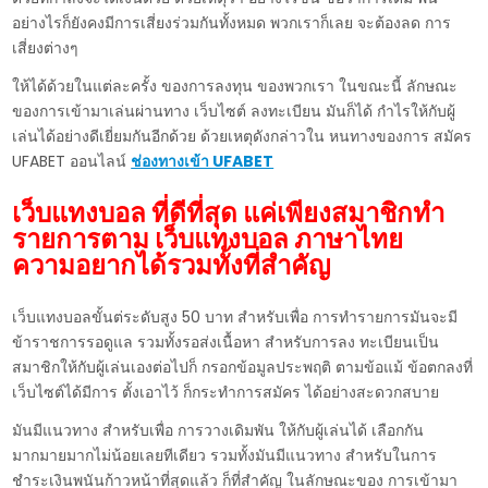
อย่างไรก็ยังคงมีการเสี่ยงร่วมกันทั้งหมด พวกเราก็เลย จะต้องลด การ
เสี่ยงต่างๆ
ให้ได้ด้วยในแต่ละครั้ง ของการลงทุน ของพวกเรา ในขณะนี้ ลักษณะ
ของการเข้ามาเล่นผ่านทาง เว็บไซต์ ลงทะเบียน มันก็ได้ กำไรให้กับผู้
เล่นได้อย่างดีเยี่ยมกันอีกด้วย ด้วยเหตุดังกล่าวใน หนทางของการ สมัคร
UFABET ออนไลน์
ช่องทางเข้า UFABET
เว็บแทงบอล ที่ดีที่สุด แค่เพียงสมาชิกทำ
รายการตาม เว็บแทงบอล ภาษาไทย
ความอยากได้รวมทั้งที่สำคัญ
เว็บแทงบอลขั้นต่ระดับสูง 50 บาท สำหรับเพื่อ การทำรายการมันจะมี
ข้าราชการรอดูแล รวมทั้งรอส่งเนื้อหา สำหรับการลง ทะเบียนเป็น
สมาชิกให้กับผู้เล่นเองต่อไปก็ กรอกข้อมูลประพฤติ ตามข้อแม้ ข้อตกลงที่
เว็บไซต์ได้มีการ ตั้งเอาไว้ ก็กระทำการสมัคร ได้อย่างสะดวกสบาย
มันมีแนวทาง สำหรับเพื่อ การวางเดิมพัน ให้กับผู้เล่นได้ เลือกกัน
มากมายมากไม่น้อยเลยทีเดียว รวมทั้งมันมีแนวทาง สำหรับในการ
ชำระเงินพนันก้าวหน้าที่สุดแล้ว ก็ที่สำคัญ ในลักษณะของ การเข้ามา