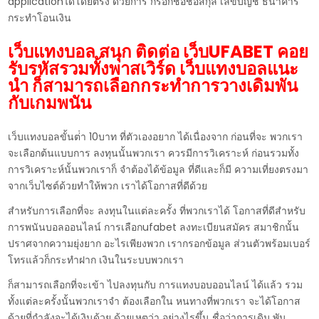
applicationได้โดยตรง ด้วยการ กรอกชื่อชื่อสกุล เลขบัญชี ธนาคาร
กระทำโอนเงิน
เว็บแทงบอล สนุก ติดต่อ เว็บUFABET คอย
รับรหัสรวมทั้งพาสเวิร์ด เว็บแทงบอลแนะ
นํา ก็สามารถเลือกกระทำการวางเดิมพัน
กับเกมพนัน
เว็บแทงบอลขั้นต่ํา 10บาท ที่ตัวเองอยาก ได้เนื่องจาก ก่อนที่จะ พวกเรา
จะเลือกต้นแบบการ ลงทุนนั้นพวกเรา ควรมีการวิเคราะห์ ก่อนรวมทั้ง
การวิเคราะห์นั้นพวกเราก็ จำต้องได้ข้อมูล ที่ดีและก็มี ความเที่ยงตรงมา
จากเว็บไซต์ด้วยทำให้พวก เราได้โอกาสที่ดีด้วย
สำหรับการเลือกที่จะ ลงทุนในแต่ละครั้ง ที่พวกเราได้ โอกาสที่ดีสำหรับ
การพนันบอลออนไลน์ การเลือกufabet ลงทะเบียนสมัคร สมาชิกนั้น
ปราศจากความยุ่งยาก อะไรเพียงพวก เรากรอกข้อมูล ส่วนตัวพร้อมเบอร์
โทรแล้วก็กระทำฝาก เงินในระบบพวกเรา
ก็สามารถเลือกที่จะเข้า ไปลงทุนกับ การแทงบอบออนไลน์ ได้แล้ว รวม
ทั้งแต่ละครั้งนั้นพวกเราจำ ต้องเลือกใน หนทางที่พวกเรา จะได้โอกาส
ด้วยที่กำลังจะได้เงินด้วย ด้วยเหตุว่า อย่างไรขึ้น ชื่อว่าการเดิม พัน