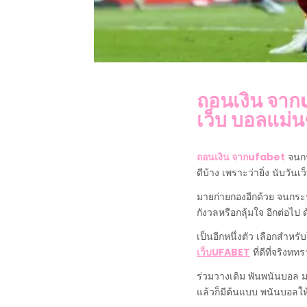
ถอนเงิน จากu
เว็บ บอลแม่น
ถอนเงิน จากufabet
จนกระ
ดีบ้าง เพราะว่ายิ่ง นับวัน
มายก่ายกองอีกด้วย จนกระทั
กังวลหรือกลุ้มใจ อีกต่อไป
เป็นอีกหนึ่งตัว เลือกสำหร
เว็บUFABET
ที่ดีที่จริงท
ร่วมวางเดิม พันพนันบอล ม
แล้วก็มีต้นแบบ พนันบอลให้