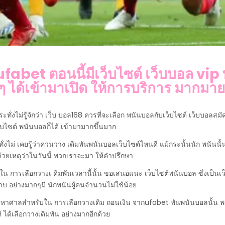
fabet ตอนนี้มีเว็บไซต์ เว็บบอล vip
ๆ ได้เข้ามาเปิด ให้การบริการ มากมา
ทั่งไม่รู้จักว่า เว็บ บอล168 ควรที่จะเลือก พนันบอลกับเว็บไซต์ เว็บบอลสม
เว็บไซต์ พนันบอลก็ได้ เข้ามามากขึ้นมาก
่งไม่ เคยรู้ว่าควนวาง เดิมพันพนันบอลเว็บไซต์ไหนดี แม้กระนั้นนัก พนันนั้น
 ด้วยเหตุว่าในวันนี้ พวกเราจะมา ให้คำปรึกษา
ับใน การเลือกวางเ ดิมพันเวลานี้นั้น ขอเสนอแนะ เว็บไซต์พนันบอล ซึ่งเป็น
ทราบ อย่างมากๆมี นักพนันผู้คนจำนวนไม่ใช้น้อย
หาศาลสำหรับใน การเลือกวางเดิม ถอนเงิน จากufabet พันพนันบอลนั้น พร้อ
 ได้เลือกวางเดิมพัน อย่างมากอีกด้วย