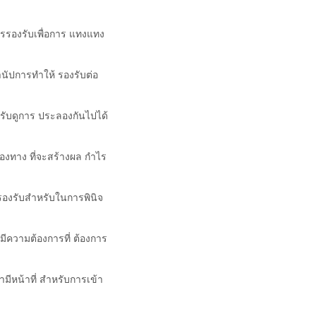
การรองรับเพื่อการ แทงแทง
านัปการทำให้ รองรับต่อ
ถรับดูการ ประลองกันไปได้
่องทาง ที่จะสร้างผล กำไร
ะรองรับสำหรับในการพินิจ
มีความต้องการที่ ต้องการ
ามีหน้าที่ สำหรับการเข้า