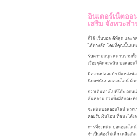
อินเตอร์เน็ตออน
เสริม จังหวะสำห
ก็ได้ เว็บบอล ดีที่สุด และ
ได้ทางลัด โดยที่คุณนั้นแท
รับความสนุก สนานรวมทั้ง
เรื่อยๆคิดจะพนัน บอลออนไ
มีความปลอดภัย มีแหล่งข้อ
นิยมพนันบอลออนไลน์ ด้วย
กว่าเดินทางไปที่โต๊ะ ถอ
ล้นหลาม รวมทั้งมีลัษณะทิศ ท
จะพนันบอลออนไลน์ พวกเรา
คอยรับเงินโอน ที่ชนะได้เล
การที่จะพนัน บอลออนไลน์เม
จำเป็นต้องไม่เล็ก เหลือเ