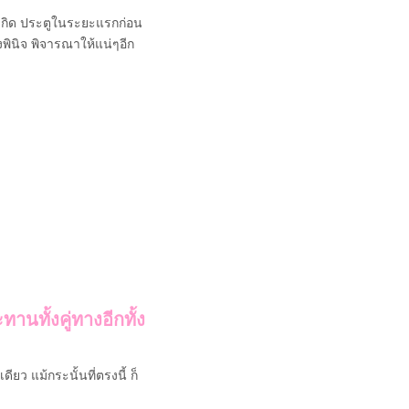
เกิด ประตูในระยะแรกก่อน
งพินิจ พิจารณาให้แน่ๆอีก
านทั้งคู่ทางอีกทั้ง
ียว แม้กระนั้นที่ตรงนี้ ก็