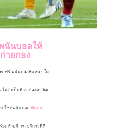
 พนันบอลให้
ยก่ายกอง
ัคร ฟรี พนันบอลที่แหน่ง ใด
 ไม่จำเป็นที่ จะต้องมาวิตก
เว็บ ไซต์พนันบอล
ติดต่อ
มด้วยมี การบริการที่ดี