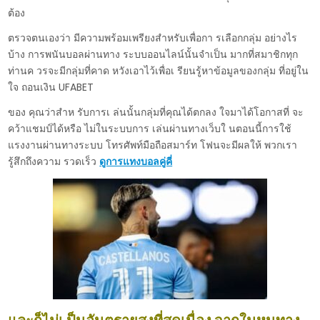
ต้อง
ตรวจตนเองว่า มีความพร้อมเพรียงสำหรับเพื่อกา รเลือกกลุ่ม อย่างไร
บ้าง การพนันบอลผ่านทาง ระบบออนไลน์นั้นจำเป็น มากที่สมาชิกทุก
ท่านค วรจะมีกลุ่มที่คาด หวังเอาไว้เพื่อเ รียนรู้หาข้อมูลของกลุ่ม ที่อยู่ใน
ใจ ถอนเงิน UFABET
ของ คุณว่าสำห รับการเ ล่นนั้นกลุ่มที่คุณได้ตกลง ใจมาได้โอกาสที่ จะ
คว้าแชมป์ได้หรือ ไม่ในระบบการ เล่นผ่านทางเว็บใ นตอนนี้การใช้
แรงงานผ่านทางระบบ โทรศัพท์มือถือสมาร์ท โฟนจะมีผลให้ พวกเรา
รู้สึกถึงความ รวดเร็ว
ดูการแทงบอลคู่คี่