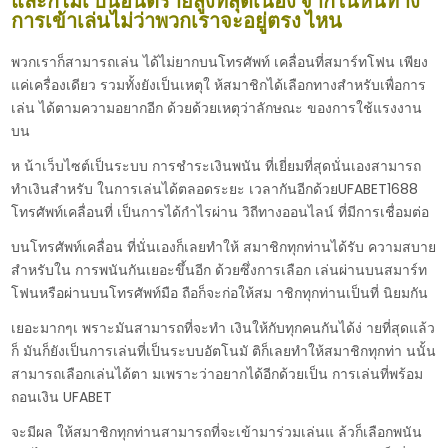
และก็ไม่เ ป็นอันตรายสูงที่สุดเนื่อง จากในหนทาง
การเข้าเล่นไม่ว่าพวกเราจะอยู่ตรง ไหน
พวกเราก็สามารถเล่น ได้ไม่ยากบนโทรศัพท์ เคลื่อนที่สมาร์ทโฟน เพียง
แค่เครื่องเดียว รวมทั้งยังเป็นเหตุใ ห้สมาชิกได้เลือกทางสำหรับเพื่อการ
เล่น ได้ตามความอยากอีก ด้วยด้วยเหตุว่าลักษณะ ของการใช้แรงงาน
บน
ห น้าเว็บไซต์เป็นระบบ การชำระเงินพนัน ที่เยี่ยมที่สุดนั่นเองสามารถ
ทำเงินสำหรับ ในการเล่นได้ตลอดระยะ เวลากันอีกด้วยUFABET1688
โทรศัพท์เคลื่อนที่ เป็นการได้กำไรผ่าน วิถีทางออนไลน์ ที่มีการเชื่อมต่อ
บนโทรศัพท์เคลื่อน ที่นั่นเองก็เลยทำให้ สมาชิกทุกท่านได้รับ ความสบาย
สำหรับใน การพนันกันเยอะขึ้นอีก ด้วยซึ่งการเลือก เล่นผ่านบนสมาร์ท
โฟนหรือผ่านบนโทรศัพท์มือ ถือก็จะก่อให้สม าชิกทุกท่านเป็นที่ นิยมกัน
เยอะมากๆเ พราะมันสามารถที่จะทำ เงินให้กับทุกคนกันได้ง่ ายที่สุดแล้ว
ก็ มันก็ยังเป็นการเล่นที่เป็นระบบอัตโนมั ติก็เลยทำให้สมาชิกทุกท่า นนั้น
สามารถเลือกเล่นได้ตา มเพราะว่าอยากได้อีกด้วยเป็น การเล่นที่พร้อม
ถอนเงิน UFABET
จะมีผล ให้สมาชิกทุกท่านสามารถที่จะเข้ามาร่วมเล่นแ ล้วก็เลือกพนัน