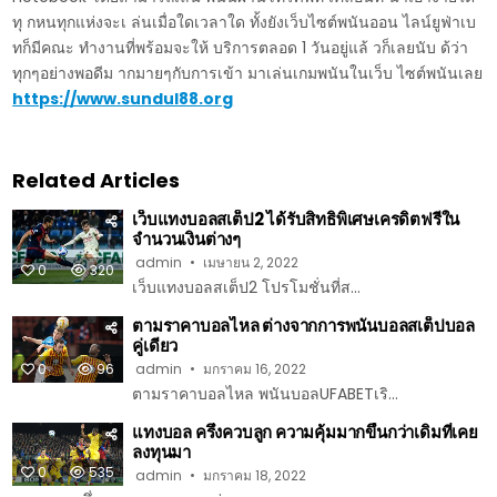
ทุ กหนทุกแห่งจะเ ล่นเมื่อใดเวลาใด ทั้งยังเว็บไซต์พนันออน ไลน์ยูฟ่าเบ
ทก็มีคณะ ทำงานที่พร้อมจะให้ บริการตลอด 1 วันอยู่แล้ วก็เลยนับ ด้ว่า
ทุกๆอย่างพอดีม ากมายๆกับการเข้า มาเล่นเกมพนันในเว็บ ไซต์พนันเลย
https://www.sundul88.org
Related Articles
เว็บแทงบอลสเต็ป2 ได้รับสิทธิพิเศษเครดิตฟรีใน
จำนวนเงินต่างๆ
admin
เมษายน 2, 2022
0
320
เว็บแทงบอลสเต็ป2 โปรโมชั่นที่ส...
ตามราคาบอลไหล ต่างจากการพนันบอลสเต็ปบอล
คู่เดียว
0
96
admin
มกราคม 16, 2022
ตามราคาบอลไหล พนันบอลUFABETเริ...
แทงบอล ครึ่งควบลูก ความคุ้มมากขึ้นกว่าเดิมที่เคย
ลงทุนมา
0
535
admin
มกราคม 18, 2022