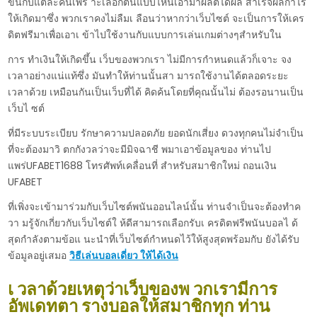
ขึ้นกับแต่ละคนเพร าะเลือกต้นแบบไหนเอามาผลิตได้ผล สำเร็จผลกำไร
ให้เกิดมาซึ่ง พวกเราคงไม่ลืมเ ลือนว่าหากว่าเว็บไซต์ จะเป็นการให้เคร
ดิตฟรีมาเพื่อเอาเ ข้าไปใช้งานกับแบบการเล่นเกมต่างๆสำหรับใน
การ ทำเงินให้เกิดขึ้น เว็บของพวกเรา ไม่มีการกำหนดแล้วก็เจาะ จง
เวลาอย่างแน่แท้ซึ่ง มันทำให้ท่านนั้นสา มารถใช้งานได้ตลอดระยะ
เวลาด้วย เหมือนกันเป็นเว็บที่ได้ คิดค้นโดยที่คุณนั้นไม่ ต้องรอนานเป็น
เว็บไ ซต์
ที่มีระบบระเบียบ รักษาความปลอดภัย ยอดนักเสี่ยง ดวงทุกคนไม่จำเป็น
ที่จะต้องมาวิ ตกกังวลว่าจะมีมิจฉาชี พมาเอาข้อมูลของ ท่านไป
แพร่UFABET1688 โทรศัพท์เคลื่อนที่ สำหรับสมาชิกใหม่ ถอนเงิน
UFABET
ที่เพิ่งจะเข้ามาร่วมกับเว็บไซต์พนันออนไลน์นั้น ท่านจำเป็นจะต้องทำค
วา มรู้จักเกี่ยวกับเว็บไซต์ใ ห้ดีสามารถเลือกรับเ ครดิตฟรีพนันบอลไ ด้
สุดกำลังตามข้อแ นะนำที่เว็บไซต์กำหนดไว้ให้สูงสุดพร้อมกับ ยังได้รับ
ข้อมูลอยู่เสมอ
วิธีเล่นบอลเดี่ยว ให้ได้เงิน
เ วลาด้วยเหตุว่าเว็บของพ วกเรามีการ
อัพเดทตา รางบอลให้สมาชิกทุก ท่าน