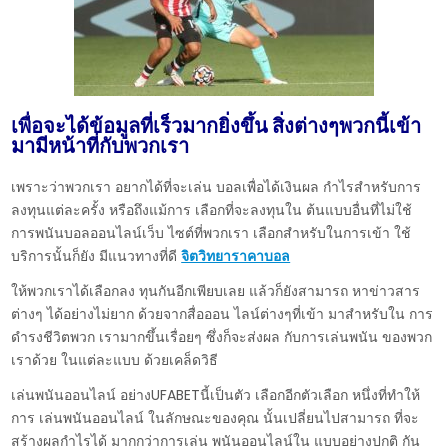
เพื่อจะได้ข้อมูลที่เร็วมากยิ่งขึ้น สิ่งต่างๆพวกนี้เข้า
มามีหน้าที่กับพวกเรา
เพราะว่าพวกเรา อยากได้ที่จะเล่น บอลเพื่อได้เงินผล กำไรสำหรับการ
ลงทุนแต่ละครั้ง หรือถึงแม้การ เลือกที่จะลงทุนใน ต้นแบบอื่นที่ไม่ใช้
การพนันบอลออนไลน์เว็บ ไซต์ที่พวกเรา เลือกสำหรับในการเข้า ใช้
บริการนั้นก็ยัง มีแนวทางที่ดี
จิตวิทยาราคาบอล
ให้พวกเราได้เลือกลง ทุนกันอีกเพียบเลย แล้วก็ยังสามารถ หาข่าวสาร
ต่างๆ ได้อย่างไม่ยาก ด้วยจากสื่อออน ไลน์ต่างๆที่เข้า มาสำหรับใน การ
ดำรงชีวิตพวก เรามากขึ้นเรื่อยๆ ซึ่งก็จะส่งผล กับการเล่นพนัน ของพวก
เราด้วย ในแต่ละแบบ ด้วยเคล็ดวิธี
เล่นพนันออนไลน์ อย่างUFABETนี้เป็นตัว เลือกอีกตัวเลือก หนึ่งที่ทำให้
การ เล่นพนันออนไลน์ ในลักษณะของคุณ นั้นเปลี่ยนไปสามารถ ที่จะ
สร้างผลกำไรได้ มากกว่าการเล่น พนันออนไลน์ใน แบบอย่างปกติ กัน