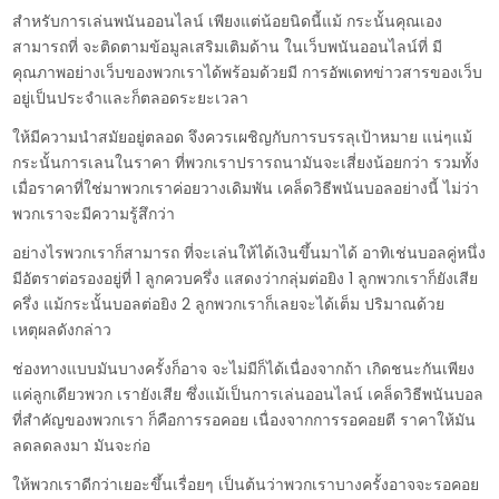
สำหรับการเล่นพนันออนไลน์ เพียงแต่น้อยนิดนี้แม้ กระนั้นคุณเอง
สามารถที่ จะติดตามข้อมูลเสริมเติมด้าน ในเว็บพนันออนไลน์ที่ มี
คุณภาพอย่างเว็บของพวกเราได้พร้อมด้วยมี การอัพเดทข่าวสารของเว็บ
อยู่เป็นประจำและก็ตลอดระยะเวลา
ให้มีความนำสมัยอยู่ตลอด จึงควรเผชิญกับการบรรลุเป้าหมาย แน่ๆแม้
กระนั้นการเลนในราคา ที่พวกเราปรารถนามันจะเสี่ยงน้อยกว่า รวมทั้ง
เมื่อราคาที่ใช่มาพวกเราค่อยวางเดิมพัน เคล็ดวิธีพนันบอลอย่างนี้ ไม่ว่า
พวกเราจะมีความรู้สึกว่า
อย่างไรพวกเราก็สามารถ ที่จะเล่นให้ได้เงินขึ้นมาได้ อาทิเช่นบอลคู่หนึ่ง
มีอัตราต่อรองอยู่ที่ 1 ลูกควบครึ่ง แสดงว่ากลุ่มต่อยิง 1 ลูกพวกเราก็ยังเสีย
ครึ่ง แม้กระนั้นบอลต่อยิง 2 ลูกพวกเราก็เลยจะได้เต็ม ปริมาณด้วย
เหตุผลดังกล่าว
ช่องทางแบบมันบางครั้งก็อาจ จะไม่มีก็ได้เนื่องจากถ้า เกิดชนะกันเพียง
แค่ลูกเดียวพวก เรายังเสีย ซึ่งแม้เป็นการเล่นออนไลน์ เคล็ดวิธีพนันบอล
ที่สำคัญของพวกเรา ก็คือการรอคอย เนื่องจากการรอคอยตี ราคาให้มัน
ลดลดลงมา มันจะก่อ
ให้พวกเราดีกว่าเยอะขึ้นเรื่อยๆ เป็นต้นว่าพวกเราบางครั้งอาจจะรอคอย