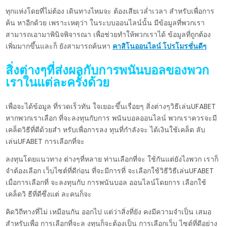
ทุกแห่งโดยที่ไม่ต้อง เดินทางไหมจะ ต้องเสียเวล่ำเวลา สำหรับเพื่อการ
ค้น หาอีกด้วย เพราะเหตุว่า ในระบบออนไลน์นั้น มีข้อมูลที่พวกเรา
สามารถเอามาพินิจพิจารณา เพื่อช่วยทำให้พวกเราได้ ข้อมูลที่ถูกต้อง
เพิ่มมากขึ้นและก็ ยังสามารถค้นหา
คาสิโนออนไลน์ โปรโมรชั่นดีๆ
สิ่งต่างๆที่ส่งผลกับการพนันบอลของพวก
เราในแต่ละครั้งด้วย
เพื่อจะได้ข้อมูล ที่รวดเร็วทัน ใจเยอะขึ้นเรื่อยๆ สิ่งต่างๆวิธีเล่นUFABET
หากพวกเราเลือก ที่จะลงทุนกับการ พนันบอลออนไลน์ พวกเราควรจะมี
เคล็ดวิธีที่ดีด้วยสำ หรับเพื่อการลง ทุนที่กำลังจะ ได้เงินใช้เคล็ด ลับ
เล่นUFABET การเลือกที่จะ
ลงทุนโดยแนวทาง ต่างๆที่หลาย ท่านเลือกที่จะ ใช้กันแต่ยังไงพวก เราก็
จำต้องเลือก เว็บไซต์ที่ดีก่อน ที่จะมีการที่ จะเลือกใช้วิธีวิธีเล่นUFABET
เมื่อการเลือกที่ จะลงทุนกับ การพนันบอล ออนไลน์โดยการ เลือกใช้
เคล็ดวิ ธีที่ดีซึ่งแต่ ละคนก็จะ
คิดวิถีทางที่ไม่ เหมือนกัน ออกไป แต่ว่าสิ่งที่ยัง คงมีความจำเป็น เสมอ
สำหรับเพื่อ การเลือกที่จะล งทุนก็จะต้องเป็น การเลือกเว็บ ไซต์ที่ดีอย่าง