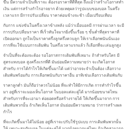
ขึ้น มีความจำเป็นที่เราจะ ต้องรอราคาที่ดีที่สุด ถึงแม้ว่าสร้างโอกาสทำ
เงิน แต่การสร้างกำไรอาจยาก ด้วยเหตุผลว่ารูปแบบของบอล ในครึ่ง
เวลาแรก มีการปรับเปลี่ยน ราคาค่อนข้างจะช้า เมื่อเปรียบเทียบ
กับการ แข่งขันในครึ่งเวลาข้างหลัง แม้ว่าเมื่อบอลมี การผ่านเวลา จะมี
การปรับเปลี่ยนราคา ที่เร็วทันใจมากยิ่งขึ้นเรื่อย ๆ ขั้นต่ำที่สุดราคาที่
เปิดออกมา ถูกใจเป็นราคาครึ่งลูกครึ่งควบลูก ให้เราเลือกพนันนั่นเอง
การที่จะใช้แบบการเดิมพัน ในครึ่งเวลาแรกแล้ว ก็เลือกที่จะเล่นลูกสูง
จำเป็นที่จะต้องจะต้อง รอโอกาสการเดิมพันที่เหมาะ ถ้าสำหรับใคร มี
สูตรแทงบอล สูงครึ่งแรกที่ดี มันย่อมมีความหมายว่า จะเกิดโอกาส
สำหรับ การได้กำไรให้เกิดขึ้นมาได้ แต่ว่าอาจจะจำเป็นต้อง เลือกวาง
เดิมพันพร้อมกับ การเลือกพนันกับราคาอื่น อาทิเช่นเลือกวางเดิมพันกับ
ราคาลูกต่ำ มันก็ถือว่าควรไม่น้อย ที่จะทำให้มีการเกิด การทำกำไรขึ้น
มา อยู่ที่เราจะมองเห็นโอกาส ในบอลแต่ละคู่ได้ มากน้อยขนาดไหน
สำหรับการที่จะเอามา ต่อยอดหรือสร้างรายได้ ให้เกิดขึ้นมาจาก การ
เดิมพันพวกนั้น ถ้าเกิดเห็นโอกาส มันย่อมมีความหมาย ว่าการสร้างผล
กำไร
ที่จะเกิดขึ้นมาได้ไม่น้อย อยู่ที่เราจะปรับใช้รูปแบบ การเดิมพันพวกนั้น
ให้ เหมาะสมกับบอล ในแต่ละคู่ได้ มากน้อยมากแค่ไหน ถ้าเกิดสามารถ