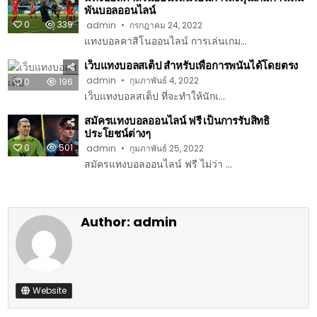
พันบอลออนไลน์
0
339
admin
กรกฎาคม 24, 2022
แทงบอลคาสิโนออนไลน์ การเล่นเกม...
เว็บแทงบอลสเต็ป สำหรับเพื่อการพนันได้โดยตรง
admin
กุมภาพันธ์ 4, 2022
0
196
เว็บแทงบอลสเต็ป ที่จะทำให้นักเ...
สมัครแทงบอลออนไลน์ ฟรี เป็นการรับสิทธิ
ประโยชน์ต่างๆ
0
501
admin
กุมภาพันธ์ 25, 2022
สมัครแทงบอลออนไลน์ ฟรี ไม่ว่า ...
Author:
admin
Website