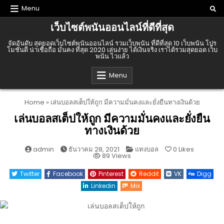
Skip
Menu
to
เว็บไซต์พนันออนไลน์ที่ดีที่สุด
content
จัดอันดับ สุดยอดเว็บไซต์พนันออนไลน์ รวมเว็บพนัน ที่ดีที่สุด 10 เว็บพนัน โปร
โมชั่นดี น่าเชื่อถือ มั่นคง ที่สุด 2020 เล่นง่าย ได้เงินจริง เราได้รวมสุดยอด เว็บ
พนัน ไวแล้ว
Menu
Home
»
เล่นบอลสเต็ปให้ถูก มีความมั่นคงและยั่งยืนทางเงินด้วย
เล่นบอลสเต็ปให้ถูก มีความมั่นคงและยั่งยืน
ทางเงินด้วย
Posted
admin
ธันวาคม 28, 2021
แทงบอล
0
Likes
in
89
Views
Twitter
Facebook
Pinterest
Reddit
VK
Digg
Linkedin
Mix