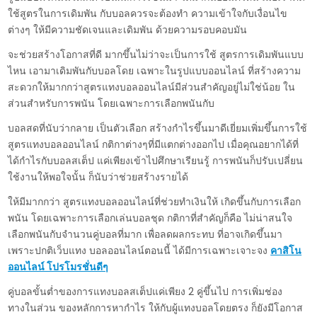
ใช้สูตรในการเดิมพัน กับบอลควรจะต้องทำ ความเข้าใจกับเงื่อนไข
ต่างๆ ให้มีความชัดเจนและเดิมพัน ด้วยความรอบคอบมัน
จะช่วยสร้างโอกาสที่ดี มากขึ้นไม่ว่าจะเป็นการใช้ สูตรการเดิมพันแบบ
ไหน เอามาเดิมพันกับบอลโดย เฉพาะในรูปแบบออนไลน์ ที่สร้างความ
สะดวกให้มากกว่า
สูตรแทงบอลออนไลน์มีส่วนสำคัญอยู่ไม่ใช่น้อย ใน
ส่วนสำหรับการพนัน โดยเฉพาะการเลือกพนันกับ
บอลสดที่นับว่ากลาย เป็นตัวเลือก สร้างกำไรขึ้นมาดีเยี่ยมเพิ่มขึ้นการใช้
สูตรแทงบอลออนไลน์ กติกาต่างๆที่มีแตกต่างออกไป เมื่อคุณอยากได้ที่
ได้กำไรกับบอลสเต็ป แค่เพียงเข้าไปศึกษาเรียนรู้ การพนันก็ปรับเปลี่ยน
ใช้งานให้พอใจนั้น ก็นับว่าช่วยสร้างรายได้
ให้มีมากกว่า สูตรแทงบอลออนไลน์ที่ช่วยทำเงินให้ เกิดขึ้นกับการเลือก
พนัน โดยเฉพาะการเลือกเล่นบอลชุด กติกาที่สำคัญก็คือ ไม่น่าสนใจ
เลือกพนันกับจำนวนคู่บอลที่มาก เพื่อลดผลกระทบ ที่อาจเกิดขึ้นมา
เพราะปกติเว็บแทง บอลออนไลน์ตอนนี้ ได้มีการเฉพาะเจาะจง
คาสิโน
ออนไลน์ โปรโมรชั่นดีๆ
คู่บอลขั้นต่ำของการแทงบอลสเต็ปแค่เพียง 2 คู่ขึ้นไป การเพิ่มช่อง
ทางในส่วน ของหลักการหากำไร ให้กับผู้แทงบอลโดยตรง ก็ยังมีโอกาส