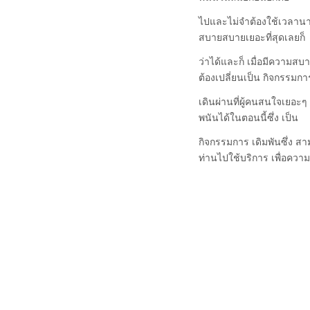
ไ
ปและไม่จำต้องใช้เวลานาน
สบายสบายเยอะที่สุดเลยก็
ว่าได้และก็ เมื่อมีความส
ต้องเปลี่ยนเป็น กิจกรรมกา
เดินผ่านที่ผู้คนสนใจเยอะ
พนันได้ในตอนนี้ซึ่ง เป็น
กิจกรรมการ เดิมพันซึ่ง สา
ท่านไปใช้บริการ เพื่อควา