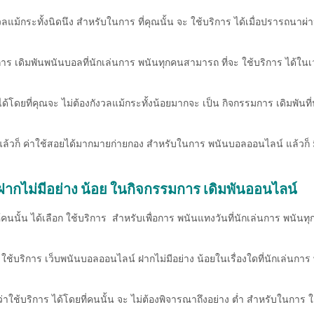
งวลแม้กระทั้งนิดนึง สำหรับในการ ที่คุณนั้น จะ ใช้บริการ ได้เมื่อปรารถนาผ่านเ
การ เดิมพันพนันบอลที่นักเล่นการ พนันทุกคนสามารถ ที่จะ ใช้บริการ ได้ในเ
 ได้โดยที่คุณจะ ไม่ต้องกังวลแม้กระทั้งน้อยมากจะ เป็น กิจกรรมการ เดิมพันท
วลาแล้วก็ ค่าใช้สอยได้มากมายก่ายกอง สำหรับในการ พนันบอลออนไลน์ แล้ว
ากไม่มีอย่าง น้อย ในกิจกรรมการ เดิมพันออนไลน์
นั้น ได้เลือก ใช้บริการ สำหรับเพื่อการ พนันแทงวันที่นักเล่นการ พนันทุก
บริการ เว็บพนันบอลออนไลน์ ฝากไม่มีอย่าง น้อยในเรื่องใดที่นักเล่นการ
ว่าใช้บริการ ได้โดยที่คนนั้น จะ ไม่ต้องพิจารณาถึงอย่าง ต่ำ สำหรับในการ ใ