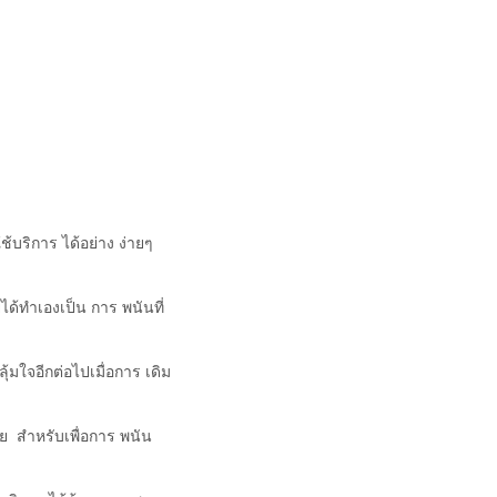
้บริการ ได้อย่าง ง่ายๆ
ด้ทำเองเป็น การ พนันที่
้มใจอีกต่อไปเมื่อการ เดิม
อย สำหรับเพื่อการ พนัน