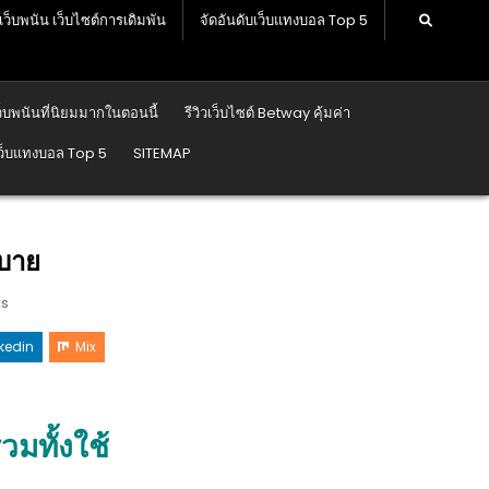
ว็บพนัน เว็บไซต์การเดิมพัน
จัดอันดับเว็บแทงบอล Top 5
ว็บพนันที่นิยมมากในตอนนี้
รีวิวเว็บไซต์ Betway คุ้มค่า
เว็บแทงบอล Top 5
SITEMAP
สบาย
s
nkedin
Mix
มทั้งใช้