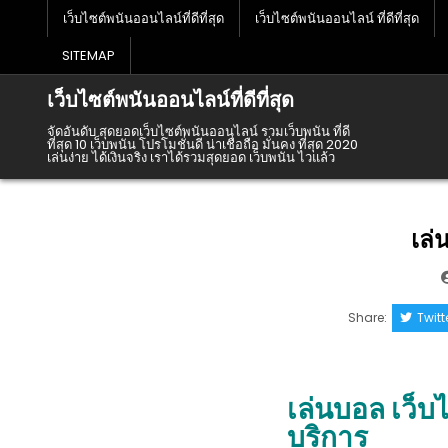
Skip
เว็บไซต์พนันออนไลน์ที่ดีที่สุด
เว็บไซต์พนันออนไลน์ ที่ดีที่สุด
to
content
SITEMAP
เว็บไซต์พนันออนไลน์ที่ดีที่สุด
จัดอันดับ สุดยอดเว็บไซต์พนันออนไลน์ รวมเว็บพนัน ที่ดี
ที่สุด 10 เว็บพนัน โปรโมชั่นดี น่าเชื่อถือ มั่นคง ที่สุด 2020
เล่นง่าย ได้เงินจริง เราได้รวมสุดยอด เว็บพนัน ไวแล้ว
เล่
Share:
Twitt
เล่นบอล เว็บ
บริการ