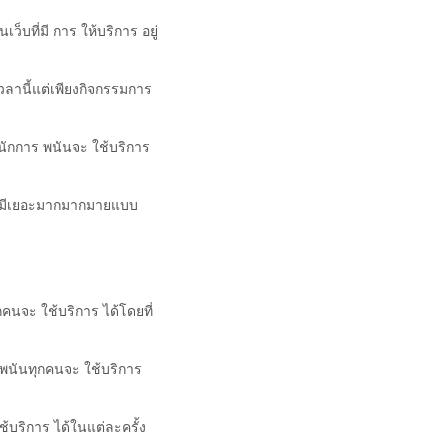
ว็บที่มี การ ให้บริการ อยู่
วลานี้แต่เพียงกิจกรรมการ
ี่นักการ พนันจะ ใช้บริการ
ก็ มีเยอะมากมากมายแบบ
คนจะ ใช้บริการ ได้โดยที่
 พนันทุกคนจะ ใช้บริการ
ช้บริการ ได้ในแต่ละครั้ง