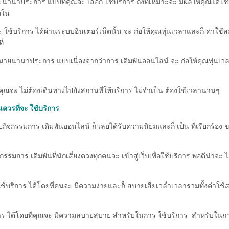
ยะนานาประการ แบบที่คุณจะ เลือก ใช้บริการ ถึงที่เหมาะจะ มีผลให้คุณได้ใ
บใน
ะ ใช้บริการ ได้ผ่านระบบอินเตอร์เน็ตนั้น จะ ก่อให้คุณทุ่นเวลาและก็ ค่าใช
ี่
มายนานาประการ แบบเนื่องจากว่าการ เดิมพันออนไลน์ จะ ก่อให้คุณทุ่นเวล
่คุณจะ ไม่ต้องเดินทางไปยังสถานที่ให้บริการ ไม่จำเป็น ต้องใช้เวลานานๆ
นควรที่จะ ใช้บริการ
กิจกรรมการ เดิมพันออนไลน์ ก็ เลยได้รับความนิยมและก็ เป็น ที่เรียกร้อ
ิจกรรมการ เดิมพันที่นักเสี่ยงดวงทุกคนจะ เข้าสู่เว็บเพื่อใช้บริการ พอดีน่าจะ 
ช้บริการ ได้โดยที่คนจะ มีความง่ายและก็ สบายเสียเวล่ำเวลารวมทั้งค่าใช
าร ได้โดยที่คุณจะ มีความสบายสบาย สำหรับในการ ใช้บริการ สำหรับในการ