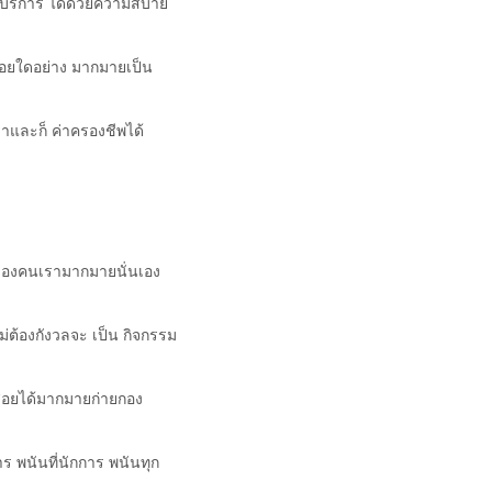
ช้บริการ ได้ด้วยความสบาย
้สอยใดอย่าง มากมายเป็น
าและก็ ค่าครองชีพได้
ง ของคนเรามากมายนั่นเอง
ไม่ต้องกังวลจะ เป็น กิจกรรม
้สอยได้มากมายก่ายกอง
 พนันที่นักการ พนันทุก