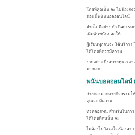
โ
ดยที่คุณนั้น จะ ไม่ต้องกั
ตอนนี้
พนันบอลออนไลน์
ฝากไม่มีอย่าง ต่ำ กิจกรรม
เดิมพันพนันบอลให้
ผู้เรียนทุกคนจะ ใช้บริการ
ได้โดยที่ควรมีความ
ง่ายอย่าง ยิ่งสบายทุ่นเ
มากมาย
พนันบอลออนไลน์ ฝ
ก่ายกองมากมายกิจกรรมให้คน
คุณจะ มีความ
ทรหดอดทน สำหรับในการ ใช้
ได้โดยที่คนนั้น จะ
ไม่ต้องไปกังวลใจเนื่องจาก