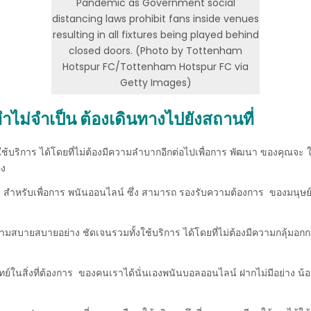
Pandemic as Government social
distancing laws prohibit fans inside venues
resulting in all fixtures being played behind
closed doors. (Photo by Tottenham
Hotspur FC/Tottenham Hotspur FC via
Getty Images)
ทำไม่จำเป็น ต้องเดินทางไปยังสถานที่
ใช้บริการ ได้โดยที่ไม่ต้องมีความลำบากอีกต่อไปเพื่อการ พัฒนา ของคุณจะ ใช
อง
ร สำหรับเพื่อการ พนันออนไลน์ ซึ่ง สามารถ รองรับความต้องการ ของมนุษย์ไ
วามสบายสบายอย่าง ชัดเจนรวมทั้งใช้บริการ ได้โดยที่ไม่ต้องมีความกลุ้มอกกลุ
ทย์ในสิ่งที่ต้องการ ของคนเราได้นั่นเองพนันบอลออนไลน์ ฝากไม่มีอย่าง น้