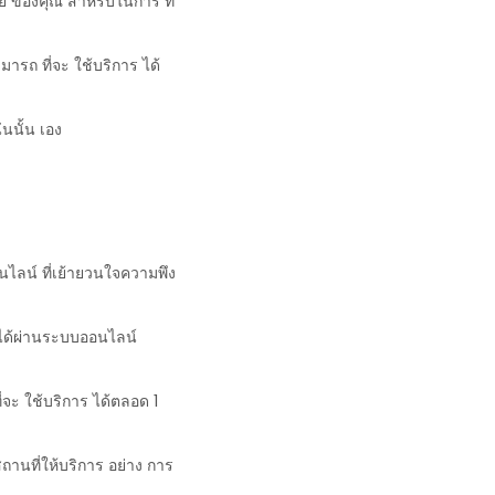
าย ของคุณ สำหรับในการ ที่
ารถ ที่จะ ใช้บริการ ได้
นนั้น เอง
นไลน์ ที่เย้ายวนใจความพึง
ร ได้ผ่านระบบออนไลน์
่จะ ใช้บริการ ได้ตลอด 1
สถานที่ให้บริการ อย่าง การ