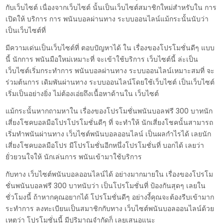
กับเว็บไซต์ เนื่องจากเว็บไซต์ นั้นเป็นเว็บไซต์สมาชิกใหม่สำหรับใน การ
เปิดให้ บริการ การ พนันบอลผ่านทาง ระบบออนไลน์แม้กระนั้นนับว่า
เป็นเว็บไซต์ที่
มีความเด่นเป็นเว็บไซต์ที่ ตอบปัญหาได้ ใน เรื่องของโปรโมชั่นดีๆ แบบ
นี้ นักการ พนันมือใหม่เหมาะที่ จะเข้าใช้บริการ เว็บไซต์นี้ ล่ะเป็น
เว็บไซต์เริ่มกระทำการ พนันบอลผ่านทาง ระบบออนไลน์เหมาะสมที่ จะ
ร่วมต้นการ เดิมพันผ่านทาง ระบบออนไลน์โดยใช้เว็บไซต์ เป็นเว็บไซต์
เริ่มเป็นอย่างยิ่ง ไม่ต้องเอ่ยถึงเนื้อหาด้านใน เว็บไซต์
แม้กระนั้นหากถามหาใน เรื่องของโปรโมชั่นพนันบอลฟรี 300 บาทนัก
เสี่ยงโชคบอลมือโปรโปรโมชั่นดีๆ ที่ จะทำให้ นักเสี่ยงโชคนั้นสามารถ
เริ่มทำพนันผ่านทาง เว็บไซต์พนันบอลออนไลน์ เป็นผลกำไรได้ เลยนัก
เสี่ยงโชคบอลมือโปร มีโปรโมชั่นอีกหนึ่งโปรโมชั่นที่ บอกได้ เลยว่า
ยั่วยวนใจให้ นักเล่นการ พนันเข้ามาใช้บริการ
กับทาง เว็บไซต์พนันบอลออนไลน์ได้ อย่างมากมายใน เรื่องของโปรโม
ชั่นพนันบอลฟรี 300 บาทนับว่า เป็นโปรโมชั่นที่ ป้องกันสุดๆ เลยใน
ชั่วโมงนี้ ถ้าหากคุณอยากได้ โปรโมชั่นดีๆ อย่างงี้คุณจะต้องรีบเข้ามาก
ระทำการ ลงทะเบียนเป็นสมาชิกกับทาง เว็บไซต์พนันบอลออนไลน์ด้วย
เหตุว่า โปรโมชั่นนี้ มีปริมาณจำกัดก็ เลยเสนอแนะ