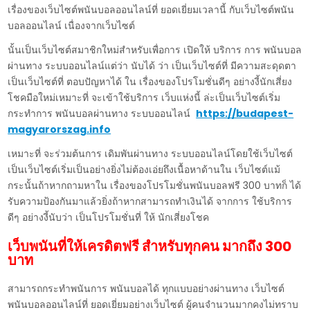
เรื่องของเว็บไซต์พนันบอลออนไลน์ที่ ยอดเยี่ยมเวลานี้ กับเว็บไซต์พนัน
บอลออนไลน์ เนื่องจากเว็บไซต์
นั้นเป็นเว็บไซต์สมาชิกใหม่สำหรับเพื่อการ เปิดให้ บริการ การ พนันบอล
ผ่านทาง ระบบออนไลน์แต่ว่า นับได้ ว่า เป็นเว็บไซต์ที่ มีความสะดุดตา
เป็นเว็บไซต์ที่ ตอบปัญหาได้ ใน เรื่องของโปรโมชั่นดีๆ อย่างงี้นักเสี่ยง
โชคมือใหม่เหมาะที่ จะเข้าใช้บริการ เว็บแห่งนี้ ล่ะเป็นเว็บไซต์เริ่ม
กระทำการ พนันบอลผ่านทาง ระบบออนไลน์
https://budapest-
magyarorszag.info
เหมาะที่ จะร่วมต้นการ เดิมพันผ่านทาง ระบบออนไลน์โดยใช้เว็บไซต์
เป็นเว็บไซต์เริ่มเป็นอย่างยิ่งไม่ต้องเอ่ยถึงเนื้อหาด้านใน เว็บไซต์แม้
กระนั้นถ้าหากถามหาใน เรื่องของโปรโมชั่นพนันบอลฟรี 300 บาทก็ ได้
รับความป้องกันมาแล้วยิ่งถ้าหากสามารถทำเงินได้ จากการ ใช้บริการ
ดีๆ อย่างงี้นับว่า เป็นโปรโมชั่นที่ ให้ นักเสี่ยงโชค
เว็บพนันที่ให้เครดิตฟรี สำหรับทุกคน มากถึง 300
บาท
สามารถกระทำพนันการ พนันบอลได้ ทุกแบบอย่างผ่านทาง เว็บไซต์
พนันบอลออนไลน์ที่ ยอดเยี่ยมอย่างเว็บไซต์ ผู้คนจำนวนมากคงไม่ทราบ