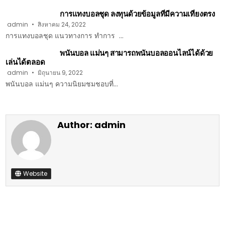
0
520
การแทงบอลชุด ลงทุนด้วยข้อมูลที่มีความเที่ยงตรง
admin
สิงหาคม 24, 2022
การแทงบอลชุด แนวทางการ ทำการ ...
0
347
พนันบอล แม่นๆ สามารถพนันบอลออนไลน์ได้ด้วย
เล่นได้ตลอด
admin
มิถุนายน 9, 2022
พนันบอล แม่นๆ ความนิยมชมชอบที่...
Author:
admin
Website